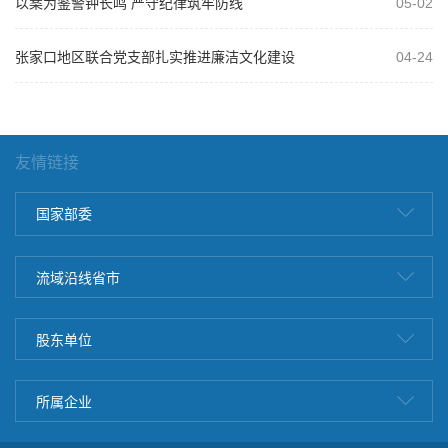
以案为鉴警钟长鸣 严守纪律筑牢防线
05-02
张家口地区联合党支部扎实推进廉洁文化建设
04-24
友情链接
国家部委
流域沿线省市
股东单位
所属企业