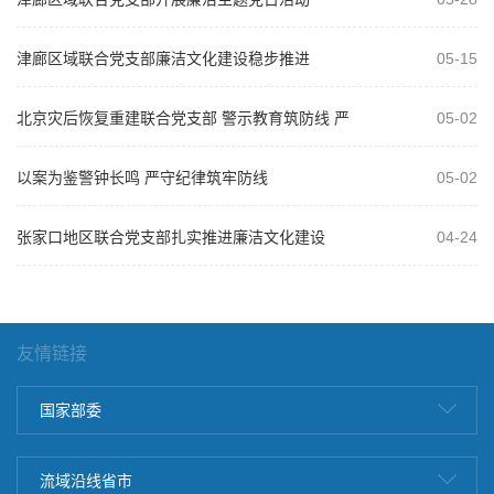
津廊区域联合党支部廉洁文化建设稳步推进
05-15
北京灾后恢复重建联合党支部 警示教育筑防线 严
05-02
明纪律保安全
以案为鉴警钟长鸣 严守纪律筑牢防线
05-02
张家口地区联合党支部扎实推进廉洁文化建设
04-24
友情链接
国家部委
流域沿线省市