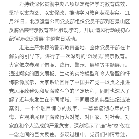
为持续深化贯彻中央八项规定精神学习教育成效，
坚持以案为鉴、以案促改，推动学习教育走深走实。11
月28日，北京运营公司党支部组织党员干部到石景山区
反腐倡廉警示教育基地参观学习，开展“清风行动践初心
纪律铸魂促发展”主题党日活动。
走进庄严肃穆的警示教育基地，全体党员干部在讲
解员的引导下，进行了一次深刻的“沉浸式”警示教育。
大家依次参观了倡廉、践行、警示、展望等主题展厅。
通过翔实的图文展板、生动的实物模型和令人警醒的忏
悔影像展示，大家系统回顾了中国共产党一以贯之推进
党风廉政建设和反腐败斗争的坚定历程，同时也深入了
解了近年来发生在不同领域、不同层级的典型违纪违法
案例。一个个触目惊心的数字、一幕幕痛彻心扉的忏
悔，直观地展现了腐败行为对党、对国家、对社会、对
家庭和个人造成的严重危害，深刻揭示了“廉”与“腐”仅在
一念之间的巨大反差。参观过程中，党员们神情专注，