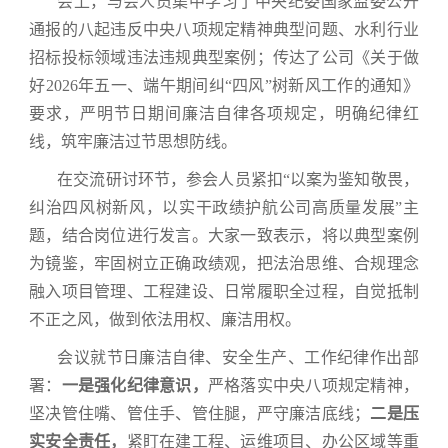
会上，与会人员集中学习了中央纪委国家监委公开
通报的八起违反中央八项规定精神典型问题、水利行业
招标投标领域违法违规典型案例；传达了
公司《
关于做
好2026年五一、端午期间纠“四风”树新风工作的通知
》
要
求，严明节日期间廉洁自律各项规定，明确纪律红
线，筑牢廉洁过节思想防线。
在交流研讨环节，参会人员紧扣“以案为鉴知敬畏
，
纠治四风树新风，
以实干政绩护航公司高质量发展”主
题，结合岗位
进行发言。大家一致表示，将以典型案例
为镜鉴，牢固树立正确政绩观，把法治思维、合规理念
融入项目管理、工程建设、日常履职全过程，自觉抵制
不正之风，做到依法用权、廉洁用权。
会议就节日廉洁自律、安全生产、工作纪律作出部
署：
一是强化纪律意识，
严格落实中央八项规定精神，
坚决管住嘴、管住手、管住腿，严守廉洁底线；
二是压
实安全责任，
紧盯在建工程、运维项目、办公区域等重