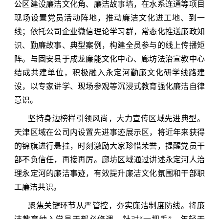
公区建设廉洁文化角、廉洁故事墙，在水系连通等项目
现场设置党员活动阵地，推动廉洁文化进工地、到一
线；依托公司企业微信理论学习群，常态化推送廉政知
识、勤廉故事、典型案例，构建全员参与的线上传播矩
阵。与固安县于成龙廉能文化中心、廊坊法治宣教中心
结成共建单位，积极融入永定河勤廉文化研学线路建
设，以专家讲学、现场参观等沉浸式教育强化廉洁自律
意识。
坚持身边榜样引领风尚，大力宣传区域先进典型。
天津区域在公司内设置先进事迹展示区，将近年来获得
的锦旗进行悬挂，时刻激励大家珍惜荣誉，提醒党员干
部不负信任，再接再厉。廊坊区域通过讲述永定河人治
理永定河的廉洁事迹，有效提升廉洁文化氛围和干部职
工廉洁共识。
聚焦关键环节从严管控
，夯实廉洁制度防线。将廉