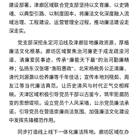
建设部署，津廊区域联合党支部坚持以文育廉、以史铸
魂、以典型引路、以制度固本，将廉洁文化深度融入流
域治理、工程建设、运营管理全过程，推动廉洁建设走
深走实。
党支部深挖永定河沿线及津廊驻地廉政资源，厚植
廉洁文化根基。廊坊区域聚焦治河廉吏于成龙
疏浚河
道、清廉爱民事迹，传承“廉能天下最”的治河勤廉精
神；弘扬东汉
张堪“渔阳惠政”、北宋杨税务公正清廉、
清代刘源灏以俭养廉等千年佳话；宣传本地刘晓茹、周
友江等当代廉洁典范。让历史清风与时代正气交相辉
映。天津区域积极引导党员干部以古鉴今，筑牢拒腐防
变的思想堤坝。设立党员个人风采墙，公示党员廉洁承
诺，引导党员在营造崇廉尚洁氛围、加强廉洁文化建设
中发挥先锋模范作用。
同步打造线上线下一体化廉洁阵地。廊坊区域在办