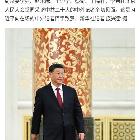
局常委李强、赵乐际、王沪宁、蔡奇、丁薛祥、李希在北京
人民大会堂同采访中共二十大的中外记者亲切见面。这是习
近平向在场的中外记者挥手致意。新华社记者 庞兴雷 摄