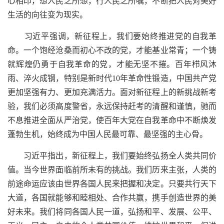
心相印，想人民之所想，行人民之所嘱，不断把人民对美好
生活的向往变为现实。
习近平强调，新征程上，我们要始终推进党的自我革
命。一个饱经沧桑而初心不改的党，才能基业常青；一个铸
就辉煌仍勇于自我革命的党，才能无坚不摧。百年栉风沐
雨、淬火成钢，特别是新时代10年革命性锻造，中国共产党
更加坚强有力、更加充满活力。面对新征程上的新挑战新考
验，我们必须高度警省，永远保持赶考的清醒和谨慎，驰而
不息推进全面从严治党，使百年大党在自我革命中不断焕发
蓬勃生机，始终成为中国人民最可靠、最坚强的主心骨。
习近平指出，新征程上，我们要始终弘扬全人类共同价
值。当今世界面临前所未有的挑战。我们历来主张，人类的
前途命运应该由世界各国人民来把握和决定。只要共行天下
大道，各国就能够和睦相处、合作共赢，携手创造世界的美
好未来。我们将同各国人民一道，弘扬和平、发展、公平、