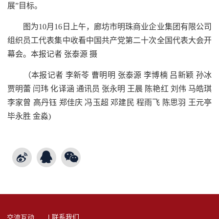
展”目标。
图为10月16日上午，廊坊市明珠商业企业集团有限公司
组织员工代表集中收看中国共产党第二十次全国代表大会开
幕会。本报记者 张泰源 摄
（本报记者 李新苓 曹明明 张泰源 李博楠 吕新颖 孙冰
贾明蕾 闫玮 化译涵 通讯员 张永明 王晨 陈艳红 刘伟 马皓琪
李家曾 高丹钰 郑佳庆 冯玉超 邓建民 程雨飞 陈思羽 王元亭
毕永胜 金淼)
| 联系我们
交流互动