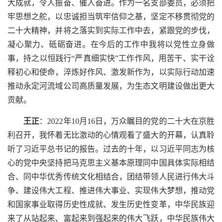
大成就，令人振奋、催人奋进。作为一名支部委员，必须把
牢思想之舵，以忠诚担当筑牢信仰之基，坚定不移贯彻党的
二十大精神，并将之落实到实际工作中去，紧跟党的步伐，
凝心聚力、砥砺奋进。在今后的工作中我将以党性立身做
事，持之以恒践行“严真细实快”工作作风，用苦干、实干诠
释初心和使命，淬炼好作风、激发新作为，以实际行动加速
推动永定河流域公司高质量发展，为生态文明建设做出更大
贡献。
王正
：2022年10月16日，万众瞩目的党的二十大在京胜
利召开，我怀着无比激动的心情观看了盛大的开幕，认真聆
听了习近平总书记的报告。过去的十年，以习近平同志为核
心的党中央坚持把马克思主义基本原理同中国具体实际相结
合、同中华优秀传统文化相结合，团结带领人民进行伟大斗
争、建设伟大工程、推进伟大事业、实现伟大梦想，推动党
和国家事业取得历史性成就、发生历史性变革，中华民族迎
来了从站起来、富起来到强起来的伟大飞跃，中华民族伟大