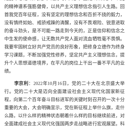
的精神谱系强筋健骨，以共产主义理想信念指引人生路。回
首我党百年征程，没有坚定的理想信念和百折不挠的毅力，
没有慎终如始、戒骄戒躁的清醒，没有不畏艰险、锐意进取
的奋斗劲头，是不可能一路走到今天的，正是信仰和信念之
中生发的使命感，让无数共产党人面对流血牺牲毫不畏惧。
我要牢固树立好共产党员的良好形象，把修身立德作为终身
学习课题，不断加强党性修养，坚定共产主义理想信念，提
升个人思想道德境界，在平凡的岗位上干出一番不平凡的业
绩。
李京利
：2022年10月16日，党的二十大在北京盛大举
行。党的二十大是迈向全面建设社会主义现代化国家新征
程，向第二个百年奋斗目标进军的关键时刻召开的一次十分
重要的大会，大会明确宣示，党在新征程上举什么旗，走什
么路，以什么样的精神状态朝着什么样的目标继续前进，对
全面建成社会主义现代化强国两步走战略进行宏观展望。科