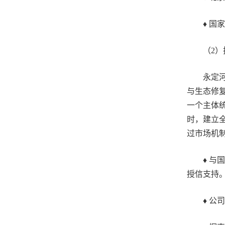
♦ 国家
（2）投
永定河流
与生态修
一个主体
时，建立
过市场机
♦ 与国
授信支持
♦ 公司