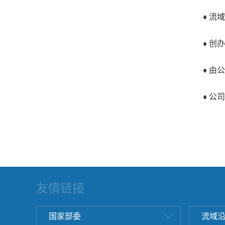
♦ 流域
♦ 创办
♦ 由公
♦ 公司
友情链接
国家部委
流域