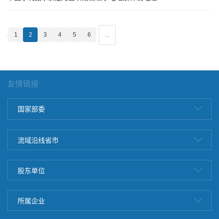
100亿干瓦时
1
2
3
4
5
6
...
友情链接
国家部委
流域沿线省市
股东单位
所属企业