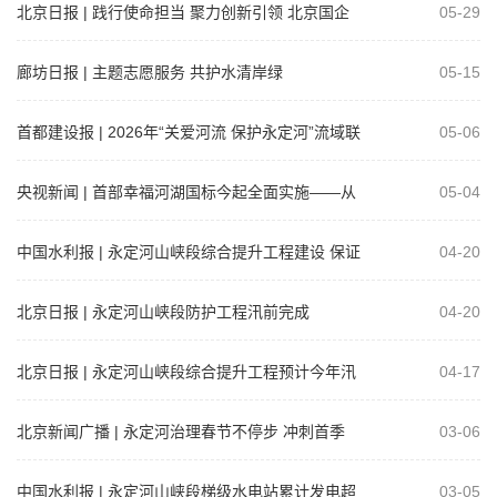
北京日报 | 践行使命担当 聚力创新引领 北京国企
05-29
共谱京津冀协同发展新篇章
廊坊日报 | 主题志愿服务 共护水清岸绿
05-15
首都建设报 | 2026年“关爱河流 保护永定河”流域联
05-06
动植绿活动举行
央视新闻 | 首部幸福河湖国标今起全面实施——从
05-04
断流到清流 永定河的活力新生
中国水利报 | 永定河山峡段综合提升工程建设 保证
04-20
质量全力冲刺
北京日报 | 永定河山峡段防护工程汛前完成
04-20
北京日报 | 永定河山峡段综合提升工程预计今年汛
04-17
前完成，全面提升防洪能力
北京新闻广播 | 永定河治理春节不停步 冲刺首季
03-06
“开门红”
中国水利报 | 永定河山峡段梯级水电站累计发电超
03-05