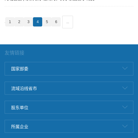
1
2
3
4
5
6
...
友情链接
国家部委
流域沿线省市
股东单位
所属企业