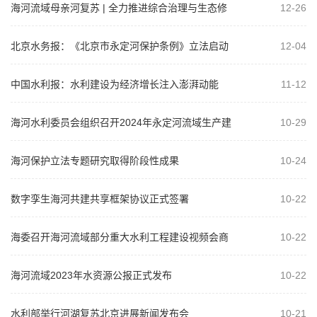
海河流域母亲河复苏 | 全力推进综合治理与生态修
12-26
复 打造母亲河复苏“永定河样本”
北京水务报：《北京市永定河保护条例》立法启动
12-04
会召开
中国水利报：水利建设为经济增长注入澎湃动能
11-12
海河水利委员会组织召开2024年永定河流域生产建
10-29
设项目水土流失协同监管工作推进会
海河保护立法专题研究取得阶段性成果
10-24
数字孪生海河共建共享框架协议正式签署
10-22
海委召开海河流域部分重大水利工程建设视频会商
10-22
会议
海河流域2023年水资源公报正式发布
10-22
水利部举行河湖复苏北京进展新闻发布会
10-21