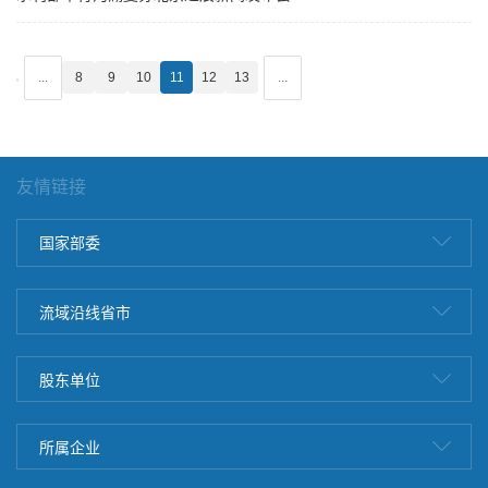
...
8
9
10
11
12
13
...
友情链接
国家部委
流域沿线省市
股东单位
所属企业