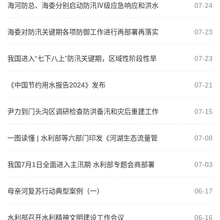
海河防总、海委分别启动防汛Ⅳ级应急响应和洪水
07-24
防御Ⅳ级应急响应
海委对防汛关键期各项防御工作进行再部署再落实
07-23
我国进入“七下八上”防汛关键期，区域性阶段性旱
07-23
涝明显，有涝有旱，如何精准应对？
《中国节约用水报告2024》发布
07-21
尹力到门头沟区调研检查防洪备汛和灾后重建工作
07-15
时强调，再接再厉全力以赴抓好各项重建...
一图读懂 | 水利部等六部门印发《河湖生态流量管
07-08
理办法（试行）》
我国7月1日全面进入主汛期 水利部专题会商部署
07-03
主汛期水旱灾害防御工作
母亲河复苏行动典型案例（一）
06-17
水利部召开水利精神文明建设工作会议
06-16