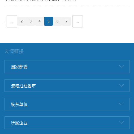
...
2
3
4
5
6
7
...
友情链接
国家部委
流域沿线省市
股东单位
所属企业