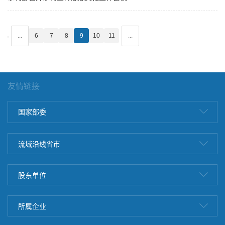
...
6
7
8
9
10
11
...
友情链接
国家部委
流域沿线省市
股东单位
所属企业