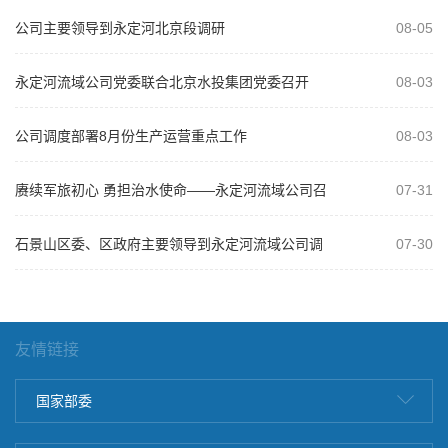
公司主要领导到永定河北京段调研
08-05
永定河流域公司党委联合北京水投集团党委召开
08-03
2026年“以案为鉴、以案促改”警示教...
公司调度部署8月份生产运营重点工作
08-03
赓续军旅初心 勇担治水使命——永定河流域公司召
07-31
开庆祝建军99周年复转军人座谈会
石景山区委、区政府主要领导到永定河流域公司调
07-30
研
友情链接
国家部委