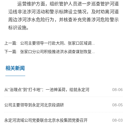
运营维护方面，组织管护人员进一步巡查管护河道
沿线非法涉河活动和警示标牌设立情况，及时劝离河道
周边涉河涉水危险行为，并核查补充完善涉河危险警示
标识设施。
上一篇:
公司主要领导一行赴大同、张家口区域调...
下一篇:
张家口分公司积极推进洪水调查谋划恢复...
相关新闻
从“治理点”到“打卡地”：一池神溪荷，绘就永定河
08-06
治理新画卷
公司主要领导到永定河北京段调研
08-05
永定河流域公司党委联合北京水投集团党委召开
08-03