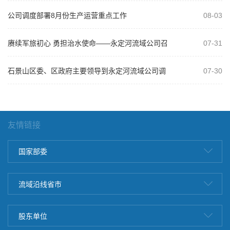
2026年“以案为鉴、以案促改”警示教...
公司调度部署8月份生产运营重点工作
08-03
赓续军旅初心 勇担治水使命——永定河流域公司召
07-31
开庆祝建军99周年复转军人座谈会
石景山区委、区政府主要领导到永定河流域公司调
07-30
研
友情链接
国家部委
流域沿线省市
股东单位