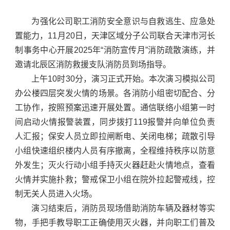
为强化公司职工消防安全意识与自救逃生、应急处
置能力，11月20日，天津区域分子公司联合天津市河长
制事务中心开展2025年“消防宣传月”消防疏散演练，并
邀请北辰区消防救援支队消防员到场指导。
上午10时30分，演习正式开始。本次演习模拟公司
办公楼四层突发火情的场景。各消防小组密切配合、分
工协作，按照预案迅速开展处置。通信联络小组第一时
间启动火情报警装置，同步拨打119报警并向单位负责
人汇报；保安人员立即拉闸断电、关闭电梯；疏散引导
小组快速组织楼内人员有序撤离，全程维持秩序以防意
外发生；灭火行动小组手持灭火器赶赴火情地点，查看
火情并实施扑救；警戒保卫小组在院外拉起警戒线，控
制无关人员进入火场。
演习结束后，消防员现场借助消防车辆及器材等实
物，手把手教导职工正确使用灭火器，并向职工们普及