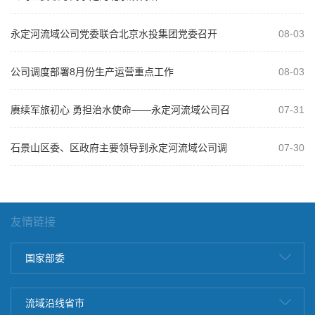
永定河流域公司党委联合北京水投集团党委召开
08-03
2026年“以案为鉴、以案促改”警示教...
公司调度部署8月份生产运营重点工作
08-03
赓续军旅初心 勇担治水使命——永定河流域公司召
07-31
开庆祝建军99周年复转军人座谈会
石景山区委、区政府主要领导到永定河流域公司调
07-30
研
友情链接
国家部委
流域沿线省市