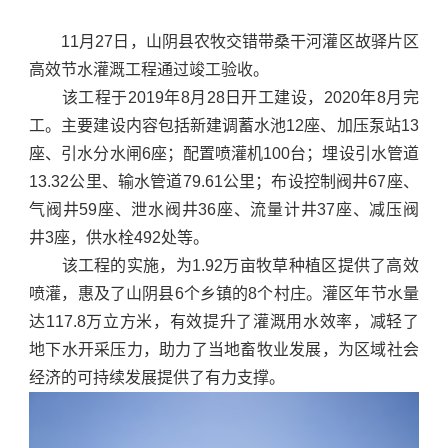
11月27日，山阴县农牧交错带桑干河灌区故驿片区
高效节水灌溉工程通过竣工验收。
该工程于2019年8月28日开工建设，2020年8月完
工。主要建设内容包括新建调蓄水池12座、加压泵站13
座、引水分水闸6座；配置喷灌机100台；埋设引水管道
13.32公里、输水管道79.61公里；布设控制阀井67座、
气阀井59座、泄水阀井36座、流量计井37座、减压阀
井3座，供水栓492处等。
该工程的实施，为1.92万亩牧草种植区提供了高效
喷灌，惠及了山阴县6个乡镇的8个村庄。灌区年节水量
达117.8万立方米，有效提升了灌溉用水效率，减轻了
地下水开采压力，助力了当地畜牧业发展，为区域社会
经济的可持续发展提供了有力支撑。