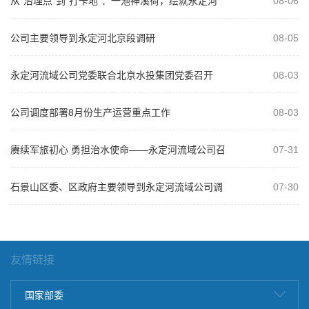
从“治理点”到“打卡地”：一池神溪荷，绘就永定河
08-06
治理新画卷
公司主要领导到永定河北京段调研
08-05
永定河流域公司党委联合北京水投集团党委召开
08-03
2026年“以案为鉴、以案促改”警示教...
公司调度部署8月份生产运营重点工作
08-03
赓续军旅初心 勇担治水使命——永定河流域公司召
07-31
开庆祝建军99周年复转军人座谈会
石景山区委、区政府主要领导到永定河流域公司调
07-30
研
友情链接
国家部委