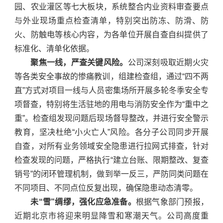
园、农业灌区等七大板块，系统整合内业资料审查要点
与外业现场重点检查清单，特别突出防冻、防滑、防
火、防触电等核心内容，为各单位开展自查自纠提供了
标准化、清单化依据。
聚焦一线，严查关键风险。
公司深刻吸取近期火灾
等各类安全事故的惨痛教训，组建检查组，通过“四不两
直”方式对项目一线与人员密集场所开展多轮冬季安全专
项督查，特别将生活驻地的用电与消防安全作为“重中之
重”。检查组发现问题后现场督导整改，并进行安全警示
教育，坚决杜绝“小火亡人”风险。各分子公司同步开展
自查，对所有业务领域安全隐患进行拉网式排查，针对
检查发现的问题，严格执行“建立台账、限期整改、复查
销号”的闭环管理机制，做到举一反三，严防同类问题在
不同项目、不同点位反复出现，确保隐患动态清零。
未“雪”绸缪，强化应急准备。
根据气象部门预报，
近期北京市将迎来明显降雪和寒潮天气。公司高度重