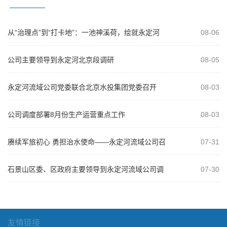
从“治理点”到“打卡地”：一池神溪荷，绘就永定河
08-06
治理新画卷
公司主要领导到永定河北京段调研
08-05
永定河流域公司党委联合北京水投集团党委召开
08-03
2026年“以案为鉴、以案促改”警示教...
公司调度部署8月份生产运营重点工作
08-03
赓续军旅初心 勇担治水使命——永定河流域公司召
07-31
开庆祝建军99周年复转军人座谈会
石景山区委、区政府主要领导到永定河流域公司调
07-30
研
友情链接