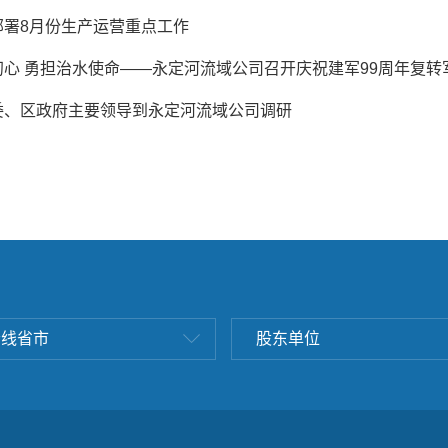
部署8月份生产运营重点工作
初心 勇担治水使命——永定河流域公司召开庆祝建军99周年复转
委、区政府主要领导到永定河流域公司调研
沿线省市
股东单位