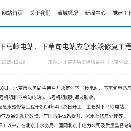
网站首页
关于我们
流域概况
新闻中心
党建工
下马岭电站、下苇甸电站应急水毁修复工
：
2025-12-19
来源：
北京灾后重建项目办（北京分公
月18日，北京市水务局主持召开永定河下马岭电站、下苇甸电站
4号机组和下苇甸电站5、6号机组顺利通过验收。
应急水毁修复工程于2024年4月23日开工，主要对下马岭电站
电气及通讯系统改造、厂区防洪体系提升、尾水渠修复处理等。
开工以来，在北京市水务局、国网北京市电力公司及质量监督站