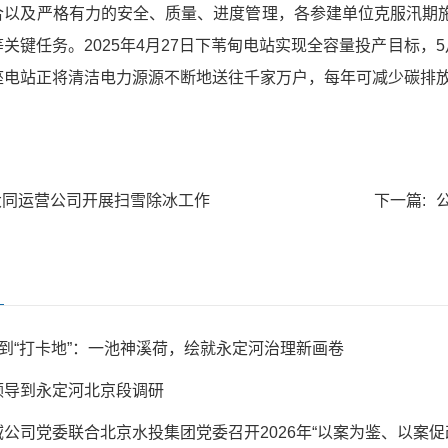
合以及严格有力的安全、质量、进度管理，各参建单位克服汛期
关键任务。2025年4月27日下苇甸电站实现全容量投产目标，
座电站正将清洁电力源源不断地送往千家万户，每年可减少碳排放3
大同运营公司开展扫雪除冰工作
下一篇:
”到“打卡地”：一池神溪荷，绘就永定河治理新画卷
领导到永定河北京段调研
公司党委联合北京水投集团党委召开2026年“以案为鉴、以案促改”