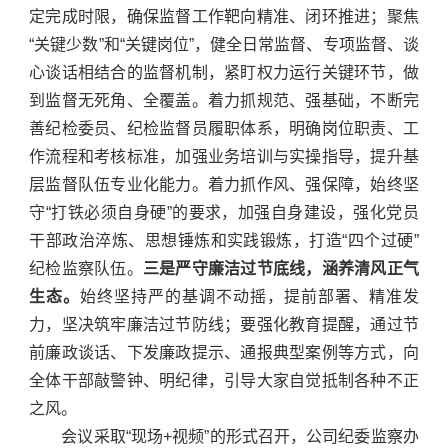
定完成时限，确保监督工作靶向精准、闭环推进；聚焦
“关键少数”和“关键岗位”，健全日常监督、专项监督、谈
心谈话相结合的监督机制，紧盯权力运行关键环节，做
到监督无死角、全覆盖。着力抓规范、强基础，不断完
善纪检委员、纪检监督员履职体系，明确岗位职责、工
作流程和考核标准，加强业务培训与实操指导，提升基
层监督队伍专业化能力。着力抓作风、强保障，始终坚
守“打铁必须自身硬”的要求，加强自身建设，强化党员
干部政治淬炼、思想锤炼和实践锻炼，打造“四个过硬”
纪检监察队伍。
三是严守廉洁过节底线，涵养清风正气
生态。
始终坚持严的基调不动摇，提前部署、精准发
力，坚决筑牢廉洁过节防线；要强化教育提醒，通过节
前廉政谈话、下发廉政提示、通报典型案例等方式，向
全体干部敲警钟、明纪律，引导大家自觉抵制各种不正
之风。
会议采取“现场+视频”的形式召开，公司纪委监察办