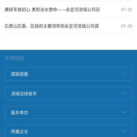
赓续军旅初心 勇担治水使命——永定河流域公司召
07-31
开庆祝建军99周年复转军人座谈会
石景山区委、区政府主要领导到永定河流域公司调
07-30
研
友情链接
国家部委
流域沿线省市
股东单位
所属企业