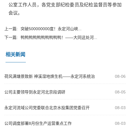
公室工作人员，各党支部纪检委员及纪检监督员等参加
会议。
上一篇:
突破500000000度！永定河山峡...
下一篇:
鸭鸭鸭鸭鸭鸭鸭鸭鸭鸭！——大同这处河...
相关新闻
荷风满塘景致新 神溪湿地焕生机——永定河系统治
08-06
理绘就生态文旅新画卷
公司主要领导到永定河北京段调研
08-05
永定河流域公司党委联合北京水投集团党委召开
08-03
2026年“以案为鉴、以案促改”警示教...
公司调度部署8月份生产运营重点工作
08-03