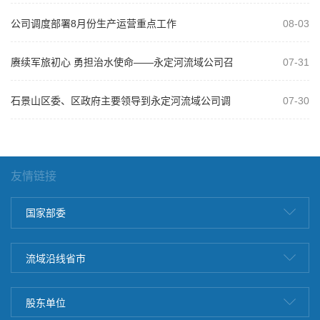
2026年“以案为鉴、以案促改”警示教...
公司调度部署8月份生产运营重点工作
08-03
赓续军旅初心 勇担治水使命——永定河流域公司召
07-31
开庆祝建军99周年复转军人座谈会
石景山区委、区政府主要领导到永定河流域公司调
07-30
研
友情链接
国家部委
流域沿线省市
股东单位