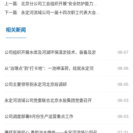
上一篇:
北京分公司工会组织开展“安全防护能力...
下一篇:
永定河流域公司一届十四次职工代表大会...
相关新闻
公司组织开展水库及河湖环保清淤技术、装备及淤
08-07
泥资源化利用专题培训
从“治理点”到“打卡地”：一池神溪荷，绘就永定河
08-06
治理新画卷
公司主要领导到永定河北京段调研
08-05
永定河流域公司党委联合北京水投集团党委召开
08-03
2026年“以案为鉴、以案促改”警示教...
公司调度部署8月份生产运营重点工作
08-03
赓续军旅初心 勇担治水使命——永定河流域公司召
07-31