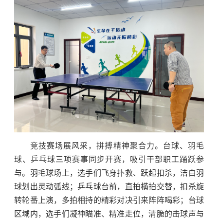
竞技赛场展风采，拼搏精神聚合力。台球、羽毛
球、乒乓球三项赛事同步开赛，吸引干部职工踊跃参
与。羽毛球场上，选手们飞身扑救、跃起扣杀，洁白羽
球划出灵动弧线；乒乓球台前，直拍横拍交替，扣杀旋
转轮番上演，多拍相持的精彩对决引来阵阵喝彩；台球
区域内，选手们凝神瞄准、精准走位，清脆的击球声与