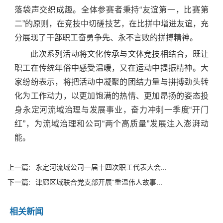
落袋声交织成趣。全体参赛者秉持“友谊第一，比赛第
二”的原则，在竞技中切磋技艺，在比拼中增进友谊，充
分展现了干部职工奋勇争先、永不言败的拼搏精神。
此次系列活动将文化传承与文体竞技相结合，既让
职工在传统年俗中感受温暖，又在运动中提振精神。大
家纷纷表示，将把活动中凝聚的团结力量与拼搏劲头转
化为工作动力，以更加饱满的热情、更加昂扬的姿态投
身永定河流域治理与发展事业，奋力冲刺一季度“开门
红”，为流域治理和公司“两个高质量”发展注入澎湃动
能。
上一篇:
永定河流域公司一届十四次职工代表大会...
下一篇:
津廊区域联合党支部开展“重温伟人故事...
相关新闻