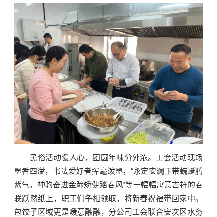
民俗活动暖人心，团圆年味分外浓。工会活动现场
墨香四溢，书法爱好者挥毫泼墨，“永定安澜玉带蜿蜒腾
紫气，神驹奋进金蹄矫健踏春风”等一幅幅寓意吉祥的春
联跃然纸上，职工们争相领取，将新春祝福带回家中。
包饺子区域更是暖意融融，分公司工会联合安次区水务