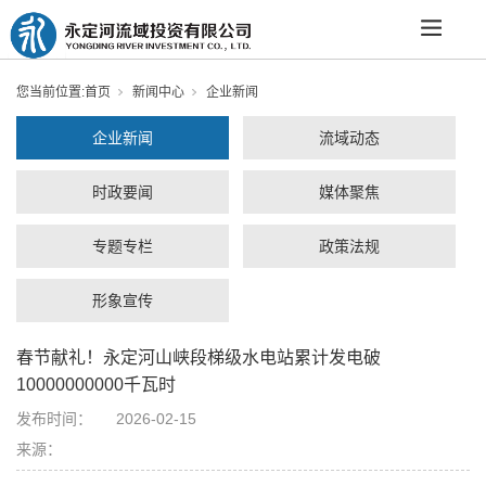
您当前位置:
首页
新闻中心
企业新闻
企业新闻
流域动态
时政要闻
媒体聚焦
专题专栏
政策法规
形象宣传
春节献礼！永定河山峡段梯级水电站累计发电破
10000000000千瓦时
发布时间：
2026-02-15
来源：