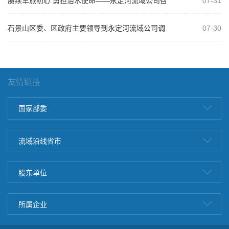
赓续军旅初心 勇担治水使命——永定河流域公司召
07-31
开庆祝建军99周年复转军人座谈会
石景山区委、区政府主要领导到永定河流域公司调
07-30
研
友情链接
国家部委
流域沿线省市
股东单位
所属企业