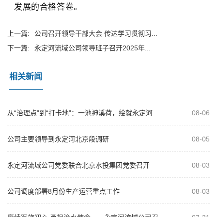
发展的合格答卷。
上一篇:
公司召开领导干部大会 传达学习贯彻习...
下一篇:
永定河流域公司领导班子召开2025年...
相关新闻
从“治理点”到“打卡地”：一池神溪荷，绘就永定河
08-06
治理新画卷
公司主要领导到永定河北京段调研
08-05
永定河流域公司党委联合北京水投集团党委召开
08-03
2026年“以案为鉴、以案促改”警示教...
公司调度部署8月份生产运营重点工作
08-03