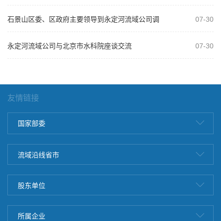
开庆祝建军99周年复转军人座谈会
石景山区委、区政府主要领导到永定河流域公司调
07-30
研
永定河流域公司与北京市水科院座谈交流
07-30
友情链接
国家部委
流域沿线省市
股东单位
所属企业