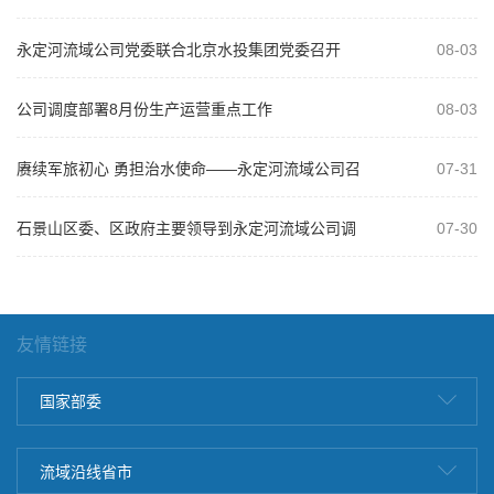
永定河流域公司党委联合北京水投集团党委召开
08-03
2026年“以案为鉴、以案促改”警示教...
公司调度部署8月份生产运营重点工作
08-03
赓续军旅初心 勇担治水使命——永定河流域公司召
07-31
开庆祝建军99周年复转军人座谈会
石景山区委、区政府主要领导到永定河流域公司调
07-30
研
友情链接
国家部委
流域沿线省市