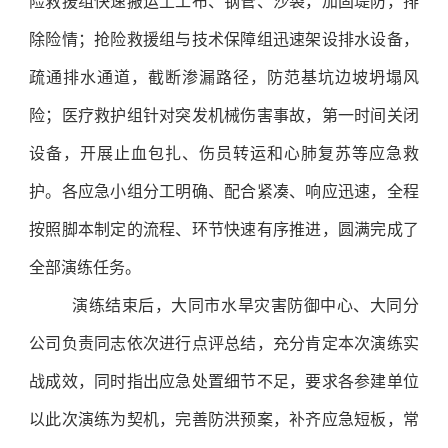
险救援组快速搬运土工布、钢管、沙袋，加固堤防，排
除险情；抢险救援组与技术保障组迅速架设排水设备，
疏通排水通道，截断渗漏路径，防范基坑边坡坍塌风
险；医疗救护组针对突发机械伤害事故，第一时间关闭
设备，开展止血包扎、伤员转运和心肺复苏等应急救
护。各应急小组分工明确、配合紧凑、响应迅速，全程
按照脚本制定的流程、环节快速有序推进，圆满完成了
全部演练任务。
演练结束后，大同市水旱灾害防御中心、大同分
公司负责同志依次进行点评总结，充分肯定本次演练实
战成效，同时指出应急处置细节不足，要求各参建单位
以此次演练为契机，完善防洪预案，补齐应急短板，常