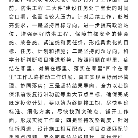
前，防洪工程“三大件”建设任务处于宝贵的时间
窗口期，也面临较大压力。针对后续工作，彭增
亮要求，
一是
坚持目标导向，进一步提高政治站
位，增强建好防洪工程、保障首都安全的使命
感、荣誉感、紧迫感和责任感，形成具象化的目
标、任务、计划和措施；
二是
坚持问题导向，科
学分析判断项目推进形势，按照问题在哪里、症
结在哪里、对策在哪里、落实在哪里“四个在哪
里”工作思路推动工作进展，真正实现目标闭环管
理、协同落实；
三是
坚持结果导向，全力以赴确
保汛前恢复行洪功能等重大节点目标、确保完成
既定投资计划，要以始为终倒排工期，尽快明确
标准、细化方案，尽快找到突破点、铺开工作
面，形成实物工作量；
四是
坚持攻坚调度，针对
征拆腾退、设计施工相互配合、项目资源匹配等
重难点问题，要全面系统分析现状、查找症结、