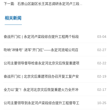
下一篇:
石景山区副区长王其志调研永定河卢三段...
相关新闻
奋战开门红 | 永定河卢梁段综合提升工程两个标段
03-04
钢筋混凝土护坡通过首件验收
吹响“冲锋号” 进军“开门红”——永定河流域公司召
02-27
开2025年工程建设复工达产暨...
公司主要领导督导检查永定河北京灾后恢复重建项
02-22
目
奋战开门红 | 北京灾后重建项目办召开复工复产安
02-19
全生产工作部署会暨安全管理培训活...
全力以“复”！永定河北京灾后恢复重建火力全开冲
02-17
刺“开门红”
公司主要领导到永定河卢梁段综合提升工程督导工
10-25
作