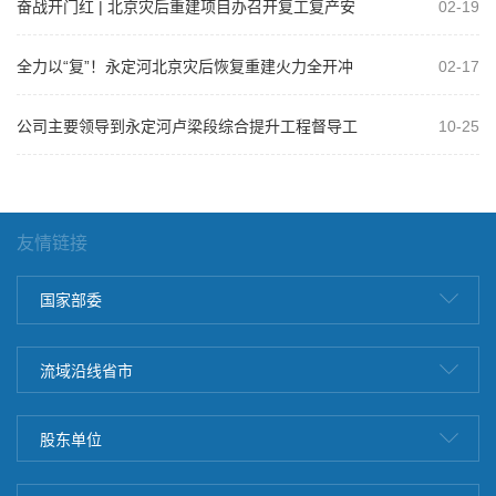
奋战开门红 | 北京灾后重建项目办召开复工复产安
02-19
全生产工作部署会暨安全管理培训活...
全力以“复”！永定河北京灾后恢复重建火力全开冲
02-17
刺“开门红”
公司主要领导到永定河卢梁段综合提升工程督导工
10-25
作
友情链接
国家部委
流域沿线省市
股东单位