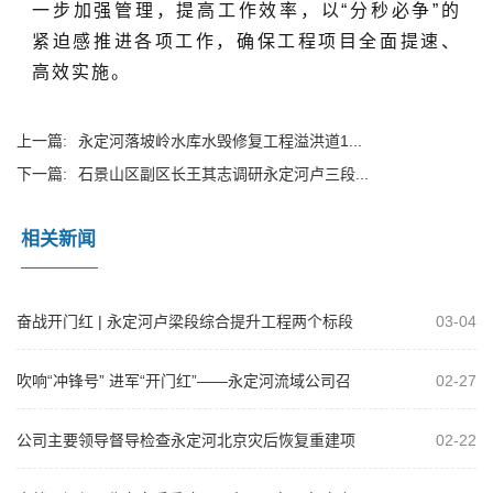
一步加强管理，提高工作效率，以“分秒必争”的
紧迫感推进各项工作，确保工程项目全面提速、
高效实施。
上一篇:
永定河落坡岭水库水毁修复工程溢洪道1...
下一篇:
石景山区副区长王其志调研永定河卢三段...
相关新闻
奋战开门红 | 永定河卢梁段综合提升工程两个标段
03-04
钢筋混凝土护坡通过首件验收
吹响“冲锋号” 进军“开门红”——永定河流域公司召
02-27
开2025年工程建设复工达产暨...
公司主要领导督导检查永定河北京灾后恢复重建项
02-22
目