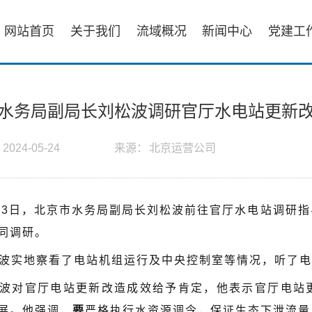
网站首页
关于我们
流域概况
新闻中心
党建工
水务局副局长刘松波调研官厅水电站更新
：
2024-05-24
来源：
北京运营公司
23日，北京市水务局副局长刘松波前往官厅水电站调研
同调研。
波实地察看了电站机组运行及中央控制室等情况，听了电
波对官厅电站更新改造成效给予肯定，他表示官厅电站
展。他强调，
要
严格执行水资源调令，保证生态下泄流量