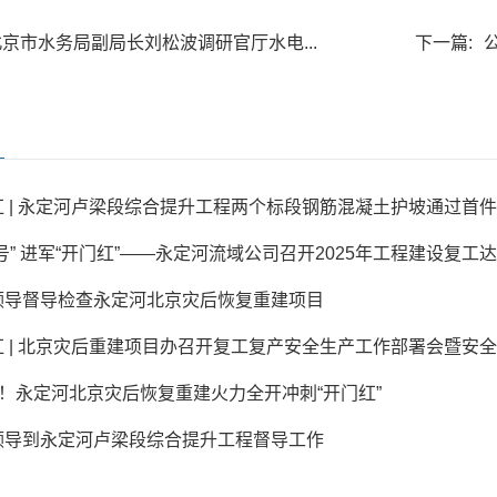
北京市水务局副局长刘松波调研官厅水电...
下一篇:
 | 永定河卢梁段综合提升工程两个标段钢筋混凝土护坡通过首
号” 进军“开门红”——永定河流域公司召开2025年工程建设复工达产
领导督导检查永定河北京灾后恢复重建项目
 | 北京灾后重建项目办召开复工复产安全生产工作部署会暨安全管
”！永定河北京灾后恢复重建火力全开冲刺“开门红”
领导到永定河卢梁段综合提升工程督导工作