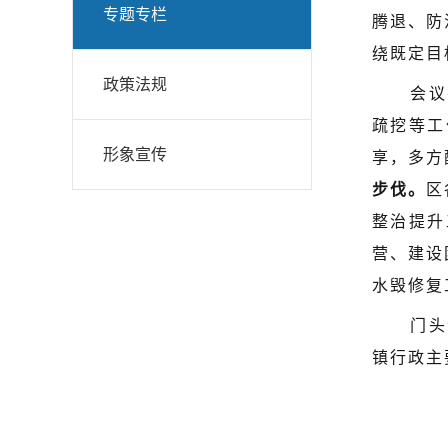
专题专栏
腾退、防
绕既定目
政策法规
会议
疏挖等工
形象宣传
享，多方
步伐。
区
整治提升
营、建设
水毁修复
门头
镇行政主