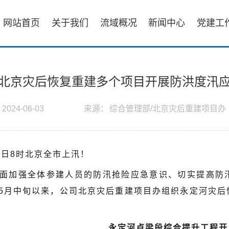
网站首页
关于我们
流域概况
新闻中心
党建工
北京灾后恢复重建多个项目开展防洪度汛
：
2024-06-03
来源：
综合管理部/北京灾后重建项目办
1日8时北京全市上汛！
面加强全体参建人员的防汛抢险应急意识、切实提高防
5月中旬以来，公司北京灾后重建项目办组织永定河灾后
永定河卢梁段综合提升工程开