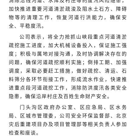
消除沿线河道、水库及村庄等的度汛风险隐患，
加快推进重要河道清淤疏浚及阻水土石方、障碍
物等的清理工作，恢复河道行洪能力，确保安
全、平稳度汛。
公司表示，将全力抢抓山峡段重点河道清淤
疏挖施工进度，加大机械设备投入，保证施工强
度；积极与属地对接沟通，及时协调解决存在的
问题，确保河道疏挖顺利实施；倒排工期、加强
调度，采取必要赶工措施，做好疏挖、清运、石
料筛分各环节衔接工作，形成流水作业，快速推
进重点段河道疏挖工作，消除防洪度汛各类安全
隐患，确保沿岸村庄及百姓生命财产安全。
门头沟区政府办公室、区应急局、区水务
局、区城市管理委，公司安全环保监督部、北京
灾后重建项目办及项目管理部等相关负责人参加
检查和座谈。