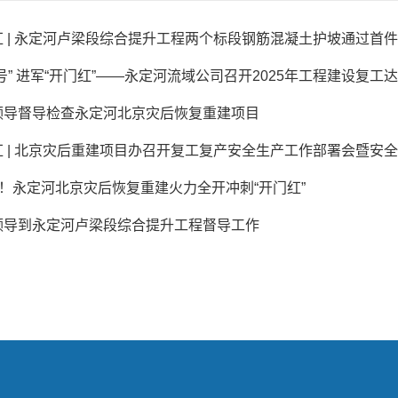
 | 永定河卢梁段综合提升工程两个标段钢筋混凝土护坡通过首
号” 进军“开门红”——永定河流域公司召开2025年工程建设复工达产
领导督导检查永定河北京灾后恢复重建项目
 | 北京灾后重建项目办召开复工复产安全生产工作部署会暨安全管
”！永定河北京灾后恢复重建火力全开冲刺“开门红”
领导到永定河卢梁段综合提升工程督导工作