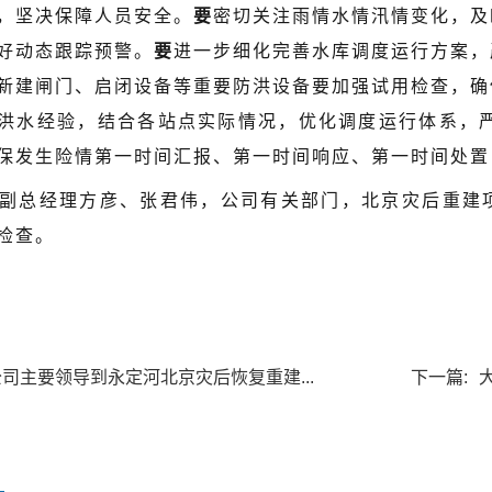
，坚决保障人员安全。
要
密切关注雨情水情汛情变化，及
好动态跟踪预警。
要
进一步细化完善水库调度运行方案，
新建闸门、启闭设备等重要防洪设备要加强试用检查，确
洪水经验，结合各站点实际情况，优化调度运行体系，严
保发生险情第一时间汇报、第一时间响应、第一时间处置
副总经理方彦、张君伟，公司有关部门，北京灾后重建
检查。
公司主要领导到永定河北京灾后恢复重建...
下一篇: