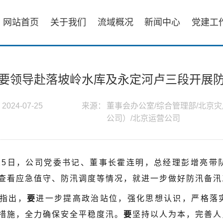
网站首页
关于我们
流域概况
新闻中心
党建工
要领导赴落坡岭水库及永定河卢三段开展
：
2024-07-25
来源：
董事会办公室/综合管理部/北京
公司）/北京运营公司
25日，公司党委书记、董事长霍连明，总经理彭增亮带
查看应急值守、防汛调度等情况，就进一步做好防汛备汛
指出，
要
进一步提高政治站位，强化思想认识，严格落
措施，全力确保安全平稳度汛。
要
坚持以人为本，完善人