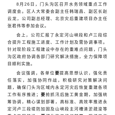
8月26日，门头沟区召开水务领域重点工作
调度会。区人大常委会副主任韩瑞昌、副区长赵
云龙，公司副总经理、北京灾后重建项目办主任
张君伟等参加会议。
会上，公司汇报了永定河山峡段和卢三段综
合提升工程施工进度、工作计划及需协调事项。
针对现阶段工程建设中存在的重难点问题，门头
沟区政府协调各部门研究解决措施，全力保障项
目顺利实施。
会议强调，各单位
要
提高思想认识，强化责
任落实，加强协同作战，积极研究对策解决问
题，确保门头沟区域内永定河灾后恢复重建各项
工作有序推进；
要
抢抓汛后施工黄金期，加强统
筹协调，精心谋划部署，高标准、高效率推进永
定河卢三段堤防加固及山峡段主河槽清淤疏浚等