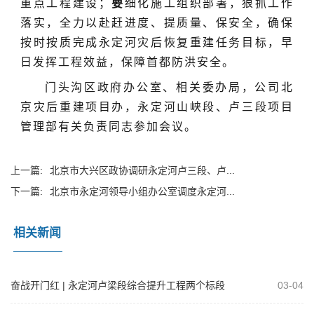
重点工程建设；
要
细化施工组织部署，狠抓工作
落实，全力以赴赶进度、提质量、保安全，确保
按时按质完成永定河灾后恢复重建任务目标，早
日发挥工程效益，保障首都防洪安全。
门头沟区政府办公室、相关委办局，公司北
京灾后重建项目办，永定河山峡段、卢三段项目
管理部有关负责同志参加会议。
上一篇:
北京市大兴区政协调研永定河卢三段、卢...
下一篇:
北京市永定河领导小组办公室调度永定河...
相关新闻
奋战开门红 | 永定河卢梁段综合提升工程两个标段
03-04
钢筋混凝土护坡通过首件验收