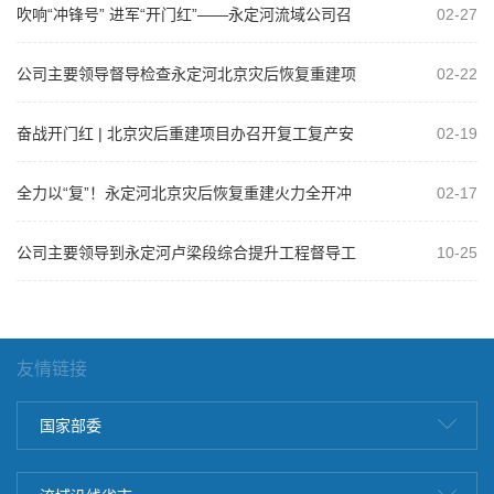
吹响“冲锋号” 进军“开门红”——永定河流域公司召
02-27
开2025年工程建设复工达产暨...
公司主要领导督导检查永定河北京灾后恢复重建项
02-22
目
奋战开门红 | 北京灾后重建项目办召开复工复产安
02-19
全生产工作部署会暨安全管理培训活...
全力以“复”！永定河北京灾后恢复重建火力全开冲
02-17
刺“开门红”
公司主要领导到永定河卢梁段综合提升工程督导工
10-25
作
友情链接
国家部委