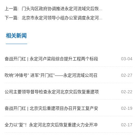
上一篇:
门头沟区政府协调推进永定河流域灾后恢...
下一篇:
北京市永定河领导小组办公室调度永定河...
相关新闻
奋战开门红 | 永定河卢梁段综合提升工程两个标段
03-04
钢筋混凝土护坡通过首件验收
吹响“冲锋号” 进军“开门红”——永定河流域公司召
02-27
开2025年工程建设复工达产暨...
公司主要领导督导检查永定河北京灾后恢复重建项
02-22
目
奋战开门红 | 北京灾后重建项目办召开复工复产安
02-19
全生产工作部署会暨安全管理培训活...
全力以“复”！永定河北京灾后恢复重建火力全开冲
02-17
刺“开门红”