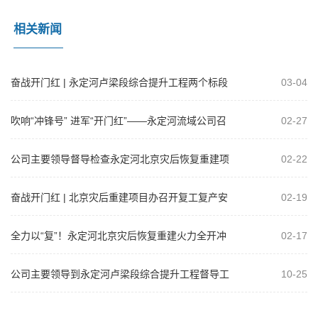
相关新闻
奋战开门红 | 永定河卢梁段综合提升工程两个标段
03-04
钢筋混凝土护坡通过首件验收
吹响“冲锋号” 进军“开门红”——永定河流域公司召
02-27
开2025年工程建设复工达产暨...
公司主要领导督导检查永定河北京灾后恢复重建项
02-22
目
奋战开门红 | 北京灾后重建项目办召开复工复产安
02-19
全生产工作部署会暨安全管理培训活...
全力以“复”！永定河北京灾后恢复重建火力全开冲
02-17
刺“开门红”
公司主要领导到永定河卢梁段综合提升工程督导工
10-25
作