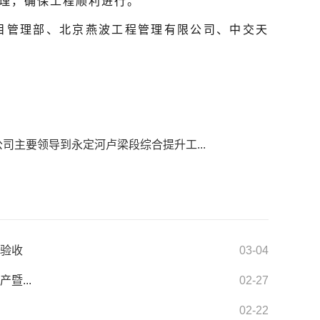
理，确保工程顺利进行。
目管理部、北京燕波工程管理有限公司、中交天
公司主要领导到永定河卢梁段综合提升工...
件验收
03-04
暨...
02-27
02-22