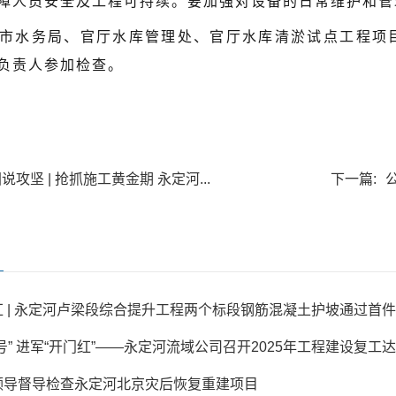
障人员安全及工程可持续。要加强对设备的日常维护和管
市水务局、官厅水库管理处、官厅水库清淤试点工程项
负责人参加检查。
说攻坚 | 抢抓施工黄金期 永定河...
下一篇:
 | 永定河卢梁段综合提升工程两个标段钢筋混凝土护坡通过首
号” 进军“开门红”——永定河流域公司召开2025年工程建设复工达产
领导督导检查永定河北京灾后恢复重建项目