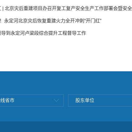
 | 北京灾后重建项目办召开复工复产安全生产工作部署会暨安全管
”！永定河北京灾后恢复重建火力全开冲刺“开门红”
领导到永定河卢梁段综合提升工程督导工作
沿线省市
股东单位