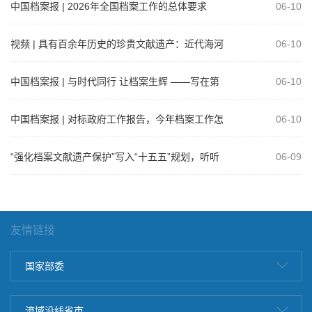
中国档案报 | 2026年全国档案工作的总体要求
06-10
视频 | 具有百余年历史的珍贵文献遗产：近代海河
06-10
流域治理档案
中国档案报 | 与时代同行 让档案生辉 ——写在第
06-10
19个国际档案日之际
中国档案报 | 对标政府工作报告，今年档案工作怎
06-10
么干？
“强化档案文献遗产保护”写入“十五五”规划，听听
06-09
代表委员怎么说
友情链接
国家部委
流域沿线省市