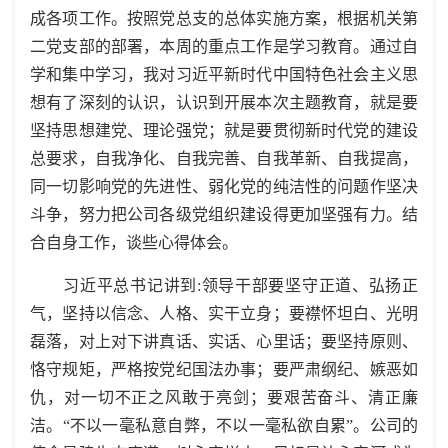
成各项工作。按照党总支的总体实施方案，根据机关第
二党支部的部署，本周的重点工作是学习教育。通过自
学和集中学习，我对习近平新时代中国特色社会主义思
想有了深刻的认识，认识到开展本次主题教育，就是要
坚持思想建党、理论强党；就是要贯彻新时代党的建设
总要求，自我净化、自我完善、自我革新、自我提高，
同一切影响党的先进性、弱化党的纯洁性的问题作坚决
斗争，努力把公司各级党组织建设得更加坚强有力。结
合自身工作，谈些心得体会。
习近平总书记讲到:领导干部要坚守正道、弘扬正
气，坚持以信念、人格、实干立身；要襟怀坦白、光明
磊落，对上对下讲真话、实话、心里话；要坚持原则、
恪守规矩，严格按党纪国法办事；要严肃纲纪、嫉恶如
仇，对一切不正之风敢于亮剑；要艰苦奋斗、清正廉
洁。“不以一毫私意自弊，不以一毫私欲自累”。公司的