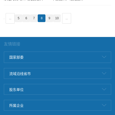
会议
...
5
6
7
8
9
10
...
友情链接
国家部委
流域沿线省市
股东单位
所属企业