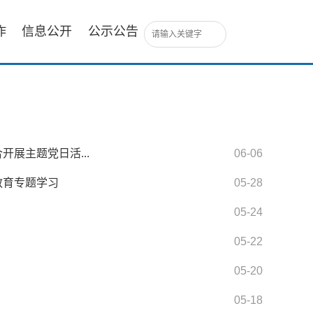
作
信息公开
公示公告
展主题党日活...
06-06
教育专题学习
05-28
05-24
05-22
05-20
05-18