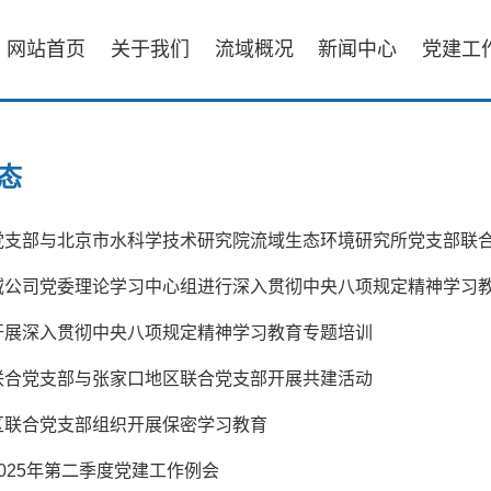
网站首页
关于我们
流域概况
新闻中心
党建工
态
支部与北京市水科学技术研究院流域生态环境研究所党支部联合开
域公司党委理论学习中心组进行深入贯彻中央八项规定精神学习
开展深入贯彻中央八项规定精神学习教育专题培训
联合党支部与张家口地区联合党支部开展共建活动
区联合党支部组织开展保密学习教育
025年第二季度党建工作例会