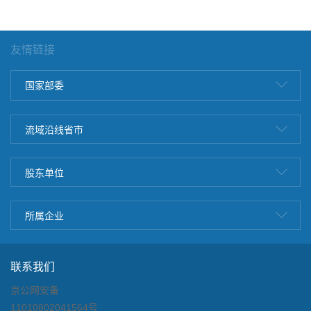
友情链接
国家部委
流域沿线省市
股东单位
所属企业
联系我们
京公网安备
11010802041564号