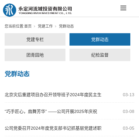
您当前位置:
首页
党建工作
党群动态
党建专栏
党群动态
团青园地
纪检监督
党群动态
北京灾后重建项目办召开领导班子2024年度民主生
03-13
活会
“巧手匠心，扇舞芳华” ——公司开展2025年庆祝
03-08
“三八”国际妇女节活动
公司党委召开2024年度党支部书记抓基层党建述职
03-05
评议会