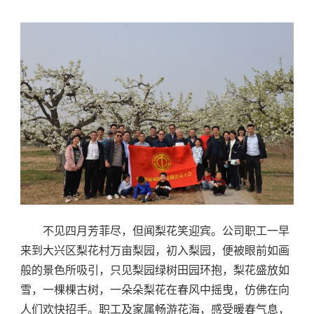
不见四月芳菲尽，但闻梨花笑迎宾。公司职工一早
来到大兴区梨花村万亩梨园，初入梨园，便被眼前如画
般的景色所吸引，只见梨园绿树田园环抱，梨花盛放如
雪，一棵棵古树，一朵朵梨花在春风中摇曳，仿佛在向
人们欢快招手。职工及家属畅游花海，感受暖春气息，