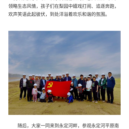
领略生态风情，孩子们在梨园中嬉戏打闹、追逐奔跑，
欢声笑语此起彼伏，到处洋溢着欢乐和谐的氛围。
随后，大家一同来到永定河畔，参观永定河平原南