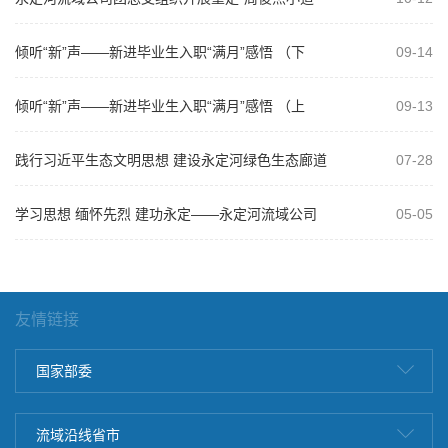
主题活动
倾听“新”声——新进毕业生入职“满月”感悟 （下
09-14
篇）
倾听“新”声——新进毕业生入职“满月”感悟 （上
09-13
篇）
践行习近平生态文明思想 建设永定河绿色生态廊道
07-28
——公司团总支与海委团委开展联学联...
学习思想 缅怀先烈 建功永定——永定河流域公司
05-05
团总支组织开展主题团日活动
友情链接
国家部委
流域沿线省市