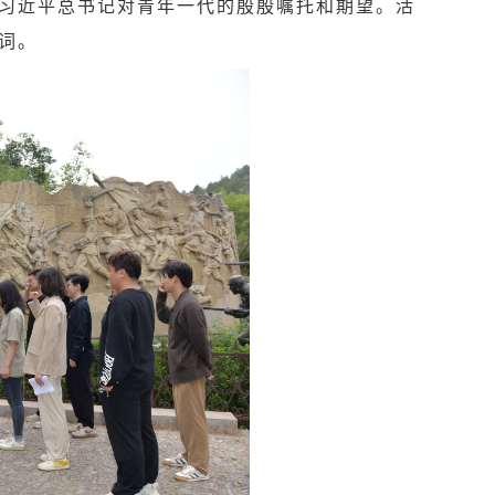
习近平总书记对青年一代的殷殷嘱托和期望。活
词。