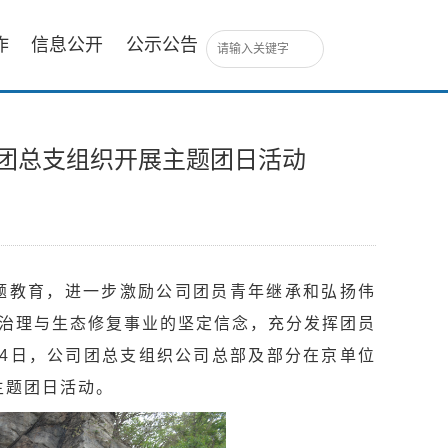
作
信息公开
公示公告
司团总支组织开展主题团日活动
题教育，进一步激励公司团员青年继承和弘扬伟
治理与生态修复事业的坚定信念，充分发挥团员
4日，公司团总支组织公司总部及部分在京单位
主题团日活动。