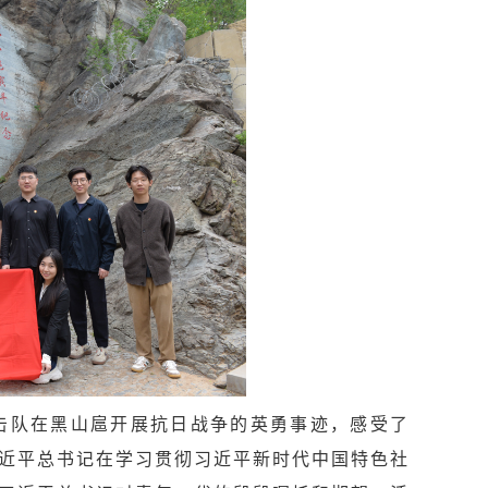
击队在黑山扈开展抗日战争的英勇事迹，感受了
近平总书记在学习贯彻习近平新时代中国特色社