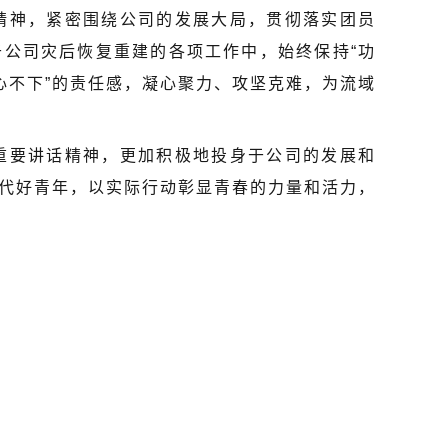
精神，紧密围绕公司的发展大局，贯彻落实团员
公司灾后恢复重建的各项工作中，始终保持“功
放心不下”的责任感，凝心聚力、攻坚克难，为流域
重要讲话精神，更加积极地投身于公司的发展和
代好青年，以实际行动彰显青春的力量和活力，