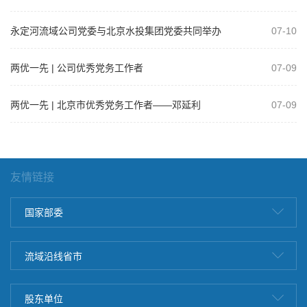
永定河流域公司党委与北京水投集团党委共同举办
07-10
树立和践行正确政绩观学习教育专题党课
两优一先 | 公司优秀党务工作者
07-09
两优一先 | 北京市优秀党务工作者——邓延利
07-09
友情链接
国家部委
流域沿线省市
股东单位