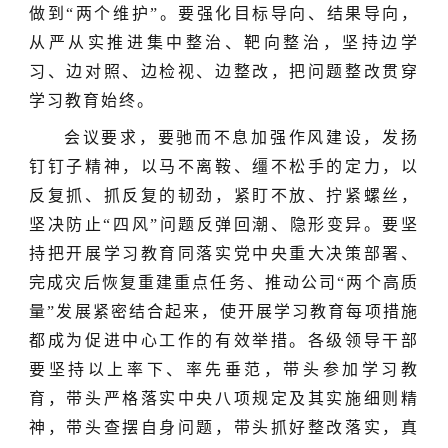
做到“两个维护”。要强化目标导向、结果导向，
从严从实推进集中整治、靶向整治，坚持边学
习、边对照、边检视、边整改，把问题整改贯穿
学习教育始终。
会议要求，
要
驰而不息加强作风建设，
发扬
钉钉子精神，以马不离鞍、缰不松手的定力，以
反复抓、抓反复的韧劲，紧盯不放、拧紧螺丝，
坚决防止
“四风”问题反弹回潮
、
隐形变异。要坚
持把开展学习教育同落实党中央重大决策部署、
完成
灾后恢复重建重点任务、推动公司
“两个高质
量”发展
紧密结合起来，使开展学习教育每项措施
都成为促进中心工作的有效举措。
各级领导干部
要坚持以上率下、率先垂范，带头参加学习教
育，带头严格落实中央八项规定及其实施细则精
神，带头查摆自身问题，带头抓好整改落实，真