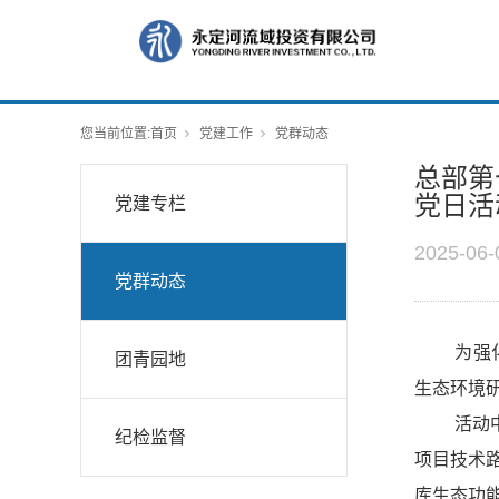
您当前位置:
首页
党建工作
党群动态
总部第
党日活
党建专栏
2025-06-
党群动态
为强
团青园地
生态环境研
活动
纪检监督
项目技术
库生态功