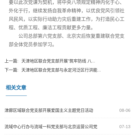
要以此次党课为契机，将
中央
八项规定精神内化于心、
外化于行，继续发扬自我革命精神，以优良党风引领社
风民风，以实际行动助力灾后重建工作，为打造民心工
程、优质工程、廉洁工程贡献更多力量。
公司总部第六党支部、北京灾后恢复重建联合党支
部全体党员参加学习。
上一篇:
天津地区联合党支部开展“筑牢防线 八...
下一篇:
天津地区联合党支部与永定河泛区行洪能...
相关文章
津廊区域联合党支部开展爱国主义主题党日活动
08-06
流域中心行办与流域一科党支部与北京运营公司党
07-13
支部开展共建活动