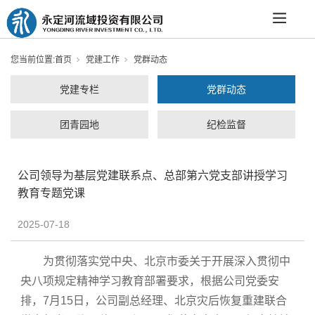
您当前位置:
首页
党建工作
党群动态
党建专栏
党群动态
团青园地
纪检监督
公司领导为基层党建联系点、总部第六党支部讲授学习
教育专题党课
2025-07-18
为贯彻落实党中央、北京市委关于开展深入贯彻中
央八项规定精神学习教育部署要求，根据公司党委安
排，7月15日，公司副总经理、北京灾后恢复重建联合