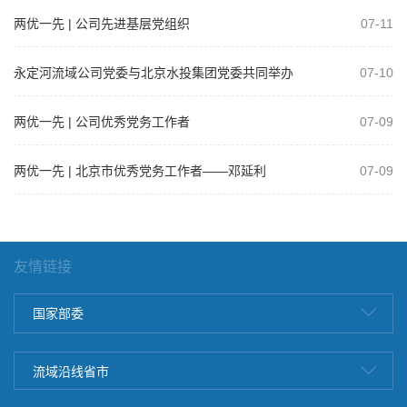
两优一先 | 公司先进基层党组织
07-11
永定河流域公司党委与北京水投集团党委共同举办
07-10
树立和践行正确政绩观学习教育专题党课
两优一先 | 公司优秀党务工作者
07-09
两优一先 | 北京市优秀党务工作者——邓延利
07-09
友情链接
国家部委
流域沿线省市