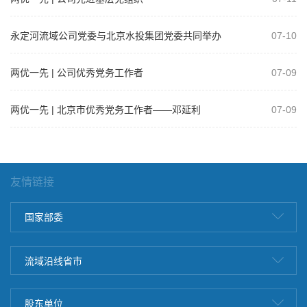
永定河流域公司党委与北京水投集团党委共同举办
07-10
树立和践行正确政绩观学习教育专题党课
两优一先 | 公司优秀党务工作者
07-09
两优一先 | 北京市优秀党务工作者——邓延利
07-09
友情链接
国家部委
流域沿线省市
股东单位