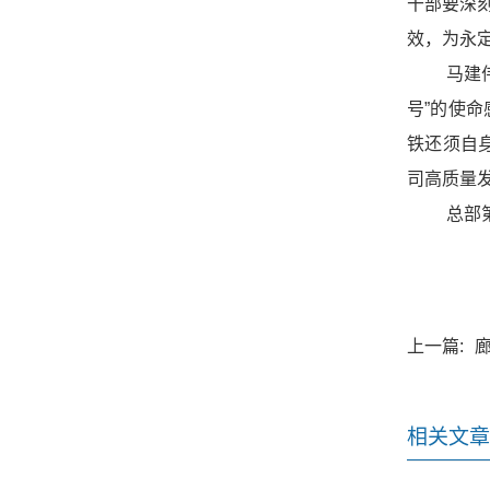
干部要深
效，为永
马建
号”的使
铁还须自
司高质量
总部
上一篇:
相关文章