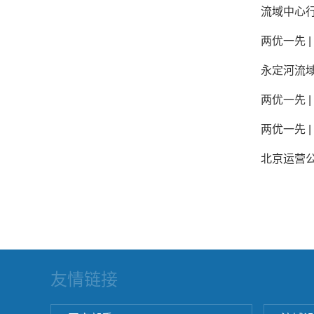
流域中心
两优一先 
永定河流
两优一先 
两优一先 
北京运营
友情链接